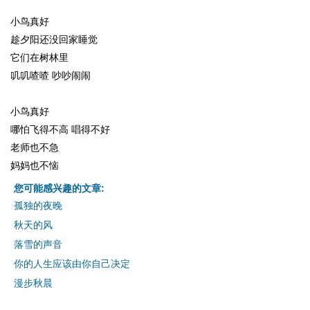
小鸟真好
趁夕阳还没回家睡觉
它们在树林里
叽叽喳喳 吵吵闹闹
小鸟真好
哪怕飞得不高 唱得不好
老师也不急
妈妈也不恼
您可能感兴趣的文章:
孤独的夜晚
秋天的风
落雪的声音
你的人生应该由你自己决定
漫步秋晨